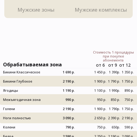
Стоимость 1 процедуры
при покупке
абонемента
Обрабатываемая зона
от 6
от 9
от 12
Бикини Классическое
1 690 р.
1 450 р.
1 390р.
1 350 р.
Бикини Глубокое
2 190 р.
1 900 р.
1 790 р.
1 750 р.
Ягодицы
1 190 р.
1 100 р.
1 990р.
890 р.
Межъягодичная зона
990 р.
950 р.
850 р.
750 р.
Голени
2 190 р.
1 900 р.
1 790р.
1 750 р.
Ноги полностью
3 090 р.
2 650 р.
2 390 р.
2 190 р.
Колени
790 р.
750 р.
650р.
590 р.
Бедра
2 590 р.
2 250 р.
2 190 р.
2 090 р.